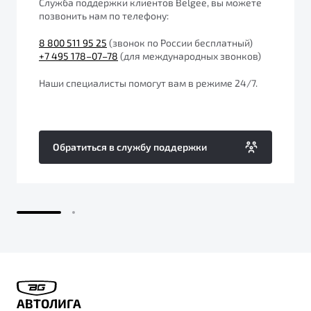
Служба поддержки клиентов Belgee, вы можете
от 1 699 990 ₽*
позвонить нам по телефону:
Подробно
8 800 511 95 25
(звонок по России бесплатный)
Обзор
В наличии
+7 495 178–07–78
(для международных звонков)
X70
Будьте еще более уверены на дорогах с программой
Наши специалисты помогут вам в режиме 24/7.
"Помощь на дорогах"
Автомобили в наличии
Тест-драйв
Преимущества программы
Автокредит
Обратиться в службу поддержки
Спецпредложения
Запись на сервис
Калькулятор ТО
Универсальный кроссовер
Клиентская поддержка
от 2 499 990 ₽*
Обзор
В наличии
АВТОЛИГА