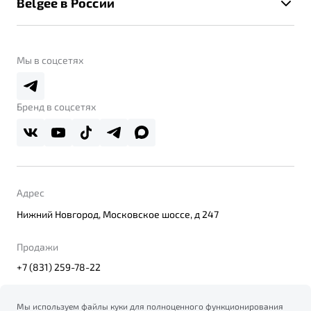
Belgee в России
Контакты
Belgee Линк
О бренде
Belgee Клуб
О дилерском центре
Мы в соцсетях
Belgee Плюс
Правовая информация
Реферальная программа
Бренд в соцсетях
Адрес
Нижний Новгород, Московское шоссе, д 247
Продажи
+7 (831) 259-78-22
Мы используем файлы куки для полноценного функционирования