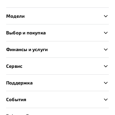
Модели
X50+
Выбор и покупка
S50
Автомобили в наличии
X70
Финансы и услуги
Спецпредложения и Акции
Автокредит
Записаться на тест-драйв
Сервис
Трейд-ин
Получить предложение
Записаться на сервис
Страхование
Поддержка
Руководство по эксплуатации
Расчет КАСКО
Гарантия Belgee
Техническое обслуживание
События
Клиентская поддержка
Калькулятор ТО
Новости
Помощь на дорогах