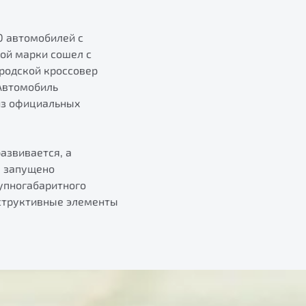
0 автомобилей с
ой марки сошел с
родской кроссовер
 Автомобиль
 из официальных
азвивается, а
а запущено
упногабаритного
нструктивные элементы