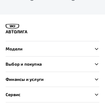
АВТОЛИГА
Модели
X50+
Выбор и покупка
S50
Автомобили в наличии
X70
Финансы и услуги
Спецпредложения и Акции
Автокредит
Записаться на тест-драйв
Сервис
Трейд-ин
Получить предложение
Записаться на сервис