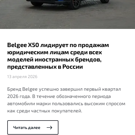
ПОДДЕРЖКА
Автокредит
О дилерском центре
Трейд-ин
Гарантия Belgee
Правовая информация
Яркий кроссовер
Страхование
Belgee Линк
от 2 219 990 ₽*
Расчет КАСКО
Belgee Клуб
Belgee X50 лидирует по продажам
Обзор
В наличии
Belgee Плюс
юридическим лицам среди всех
моделей иностранных брендов,
Реферальная программа
S50
представленных в России
Клиентская поддержка
13 апреля 2026
Помощь на дорогах
Бренд Belgee успешно завершил первый квартал
2026 года. В течение обозначенного периода
автомобили марки пользовались высоким спросом
как среди частных покупателей.
Читать далее
Узнайте о специальных выгодах при покупке
Элегантный и практичный седан
автомобиля Belgee