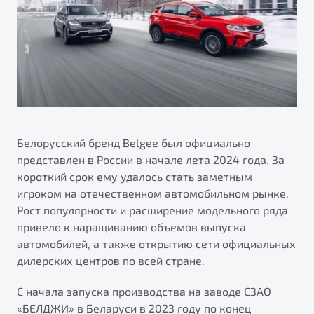
ПОДДЕРЖКА
Автокредит
О дилерском центре
Трейд-ин
Гарантия Belgee
Правовая информация
Яркий кроссовер
Страхование
Belgee Линк
от 2 219 990 ₽*
Расчет КАСКО
Belgee Клуб
Обзор
В наличии
Belgee Плюс
Реферальная программа
Белорусский бренд Belgee был официально
S50
представлен в России в начале лета 2024 года. За
Клиентская поддержка
короткий срок ему удалось стать заметным
Помощь на дорогах
игроком на отечественном автомобильном рынке.
Рост популярности и расширение модельного ряда
привело к наращиванию объемов выпуска
автомобилей, а также открытию сети официальных
дилерских центров по всей стране.
С начала запуска производства на заводе СЗАО
Узнайте о специальных выгодах при покупке
Элегантный и практичный седан
«БЕЛДЖИ» в Беларуси в 2023 году по конец
автомобиля Belgee