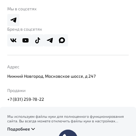
Belgee Клуб
О дилерском центре
Мы в соцсетях
Belgee Плюс
Правовая информация
Реферальная программа
Бренд в соцсетях
Адрес
Нижний Новгород, Московское шоссе, д 247
Продажи
+7 (831) 259-78-22
Мы используем файлы куки для полноценного функционирования
сайта. Вы всегда можете отключить файлы куки в настройках
© 2026
вашего браузера. Продолжая использовать сайт, вы соглашаетесь
Правовая информация
Подробнее
на сбор и использование файлов куки, и подтверждаете
Политика конфиденциальности персональных данных
ознакомление с информацией по сбору, использованию и
Официальный сайт Belgee в России