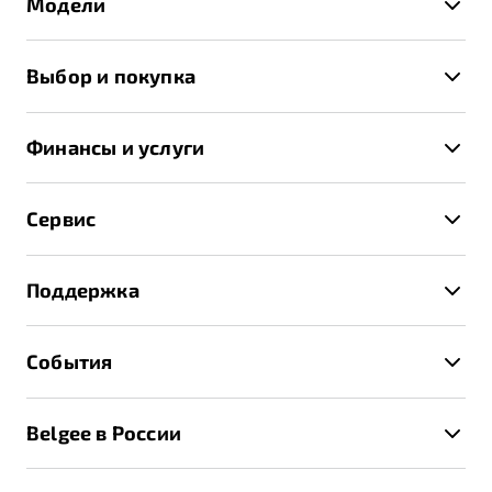
Модели
X50+
Выбор и покупка
S50
Автомобили в наличии
X70
Финансы и услуги
Спецпредложения и Акции
Автокредит
Записаться на тест-драйв
Сервис
Трейд-ин
Получить предложение
Записаться на сервис
Страхование
Поддержка
Руководство по эксплуатации
Расчет КАСКО
Гарантия Belgee
Техническое обслуживание
События
Клиентская поддержка
Калькулятор ТО
Новости
Помощь на дорогах
Belgee в России
Контакты
Belgee Линк
О бренде