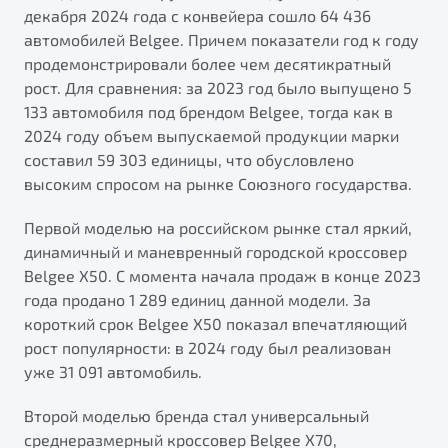
от 1 699 990 ₽*
декабря 2024 года с конвейера сошло 64 436
Подробно
автомобилей Belgee. Причем показатели год к году
продемонстрировали более чем десятикратный
Обзор
В наличии
рост. Для сравнения: за 2023 год было выпущено 5
133 автомобиля под брендом Belgee, тогда как в
X70
Будьте еще более уверены на дорогах с программой
2024 году объем выпускаемой продукции марки
"Помощь на дорогах"
Автомобили в наличии
составил 59 303 единицы, что обусловлено
Тест-драйв
Преимущества программы
высоким спросом на рынке Союзного государства.
Автокредит
Спецпредложения
Первой моделью на российском рынке стал яркий,
динамичный и маневренный городской кроссовер
Belgee X50. С момента начала продаж в конце 2023
Запись на сервис
года продано 1 289 единиц данной модели. За
Калькулятор ТО
короткий срок Belgee X50 показал впечатляющий
Универсальный кроссовер
Клиентская поддержка
рост популярности: в 2024 году был реализован
от 2 499 990 ₽*
уже 31 091 автомобиль.
Обзор
В наличии
Второй моделью бренда стал универсальный
среднеразмерный кроссовер Belgee X70,