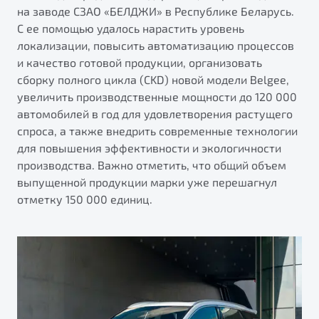
от 1 699 990 ₽*
на заводе СЗАО «БЕЛДЖИ» в Республике Беларусь.
Подробно
С ее помощью удалось нарастить уровень
локализации, повысить автоматизацию процессов
Обзор
В наличии
и качество готовой продукции, организовать
сборку полного цикла (CKD) новой модели Belgee,
X70
Будьте еще более уверены на дорогах с программой
увеличить производственные мощности до 120 000
"Помощь на дорогах"
Автомобили в наличии
автомобилей в год для удовлетворения растущего
Тест-драйв
Преимущества программы
спроса, а также внедрить современные технологии
Автокредит
для повышения эффективности и экологичности
Спецпредложения
производства. Важно отметить, что общий объем
выпущенной продукции марки уже перешагнул
отметку 150 000 единиц.
Запись на сервис
Калькулятор ТО
Универсальный кроссовер
Клиентская поддержка
от 2 499 990 ₽*
Обзор
В наличии