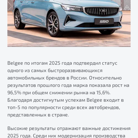
ПОДДЕРЖКА
Автокредит
О дилерском центре
Трейд-ин
Гарантия Belgee
Правовая информация
Яркий кроссовер
Страхование
Belgee Линк
от 2 219 990 ₽*
Расчет КАСКО
Belgee Клуб
Обзор
В наличии
Belgee Плюс
Реферальная программа
Belgee по итогам 2025 года подтвердил статус
S50
одного из самых быстроразвивающихся
Клиентская поддержка
автомобильных брендов в России. Относительно
Помощь на дорогах
результатов прошлого года марка показала рост на
96,5% при общем снижении рынка на 15,6%.
Благодаря достигнутым успехам Belgee входит в
топ-5 по популярности среди всех автобрендов,
представленных в стране.
Высокие результаты отражают важные достижения
Узнайте о специальных выгодах при покупке
Элегантный и практичный седан
2025 года. Среди них модернизация производства
автомобиля Belgee