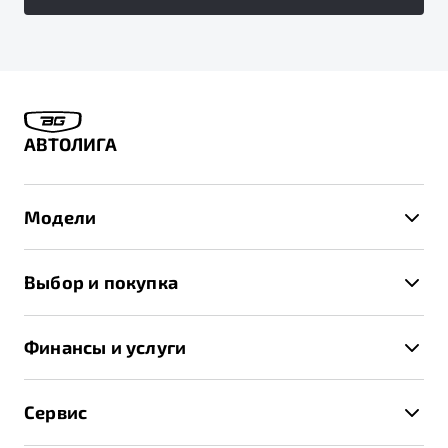
АВТОЛИГА
Модели
X50+
Выбор и покупка
S50
Автомобили в наличии
X70
Финансы и услуги
Спецпредложения и Акции
Автокредит
Записаться на тест-драйв
Сервис
Трейд-ин
Получить предложение