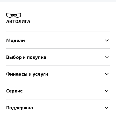
АВТОЛИГА
Модели
X50+
Выбор и покупка
S50
Автомобили в наличии
X70
Финансы и услуги
Спецпредложения и Акции
Автокредит
Записаться на тест-драйв
Сервис
Трейд-ин
Получить предложение
Записаться на сервис
Страхование
Поддержка
Руководство по эксплуатации
Расчет КАСКО