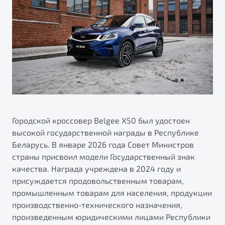
ПОДДЕРЖКА
Автокредит
О дилерском центре
Трейд-ин
Гарантия Belgee
Правовая информация
Яркий кроссовер
Страхование
Belgee Линк
от 2 219 990 ₽*
Расчет КАСКО
Belgee Клуб
Обзор
В наличии
Belgee Плюс
Реферальная программа
S50
Клиентская поддержка
Городской кроссовер Belgee Х50 был удостоен
высокой государственной награды в Республике
Помощь на дорогах
Беларусь. В январе 2026 года Совет Министров
страны присвоил модели Государственный знак
качества. Награда учреждена в 2024 году и
присуждается продовольственным товарам,
промышленным товарам для населения, продукции
производственно-технического назначения,
Узнайте о специальных выгодах при покупке
произведенным юридическими лицами Республики
Элегантный и практичный седан
автомобиля Belgee