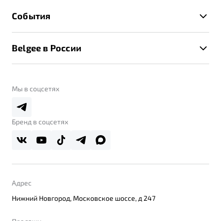
Гарантия Belgee
Техническое обслуживание
События
Клиентская поддержка
Калькулятор ТО
Новости
Помощь на дорогах
Belgee в России
Контакты
Belgee Линк
О бренде
Belgee Клуб
О дилерском центре
Мы в соцсетях
Belgee Плюс
Правовая информация
Реферальная программа
Бренд в соцсетях
Адрес
Нижний Новгород, Московское шоссе, д 247