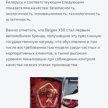
Беларусь и соответствующим следующим
от 1 699 990 ₽*
показателям качества: безопасность,
Подробно
экологичность, инновационность, технологичность,
Обзор
В наличии
эстетичность.
X70
Будьте еще более уверены на дорогах с программой
Важно отметить, что Belgee X50 стал первым
"Помощь на дорогах"
Автомобили в наличии
автомобилем бренда, получившим эту престижную
Тест-драйв
государственную награду, что обусловлено в том
Преимущества программы
Автокредит
числе востребованностью модели среди частных и
Спецпредложения
корпоративных клиентов, а также высоким
уровнем локализации при соблюдении контроля
качества на всех этапах производства.
Запись на сервис
Калькулятор ТО
Универсальный кроссовер
Клиентская поддержка
от 2 499 990 ₽*
Обзор
В наличии