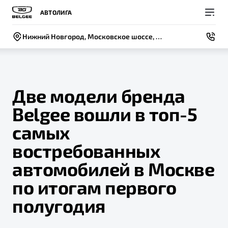
АВТОЛИГА
Нижний Новгород, Московское шоссе, д 247
Две модели бренда
Belgee вошли в топ-5
Покупателям
Владельцам
О компании
Модели
самых
ВЫБОР И ПОКУПКА
СЕРВИС
СОБЫТИЯ
востребованных
Новый
X50+
Автомобили в наличии
Записаться на сервис
Новости
автомобилей в Москве
Спецпредложения и Акции
Руководство по эксплуатации
Контакты
по итогам первого
Записаться на тест-драйв
Техническое обслуживание
полугодия
BELGEE В РОССИИ
Калькулятор ТО
ФИНАНСЫ И УСЛУГИ
О бренде