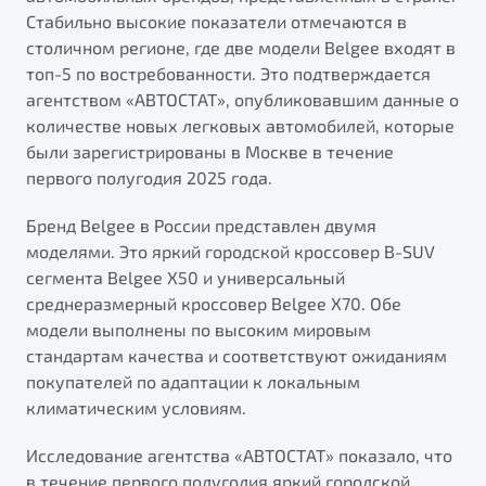
от 1 699 990 ₽*
Стабильно высокие показатели отмечаются в
Подробно
столичном регионе, где две модели Belgee входят в
Обзор
В наличии
топ-5 по востребованности. Это подтверждается
агентством «АВТОСТАТ», опубликовавшим данные о
количестве новых легковых автомобилей, которые
X70
Будьте еще более уверены на дорогах с программой
"Помощь на дорогах"
были зарегистрированы в Москве в течение
Автомобили в наличии
первого полугодия 2025 года.
Тест-драйв
Преимущества программы
Автокредит
Бренд Belgee в России представлен двумя
Спецпредложения
моделями. Это яркий городской кроссовер B-SUV
сегмента Belgee X50 и универсальный
среднеразмерный кроссовер Belgee X70. Обе
Запись на сервис
модели выполнены по высоким мировым
Калькулятор ТО
стандартам качества и соответствуют ожиданиям
Универсальный кроссовер
Клиентская поддержка
покупателей по адаптации к локальным
от 2 499 990 ₽*
климатическим условиям.
Обзор
В наличии
Исследование агентства «АВТОСТАТ» показало, что
в течение первого полугодия яркий городской