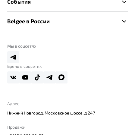
События
Клиентская поддержка
Калькулятор ТО
Новости
Помощь на дорогах
Belgee в России
Контакты
Belgee Линк
О бренде
Belgee Клуб
О дилерском центре
Мы в соцсетях
Belgee Плюс
Правовая информация
Реферальная программа
Бренд в соцсетях
Адрес
Нижний Новгород, Московское шоссе, д 247
Продажи