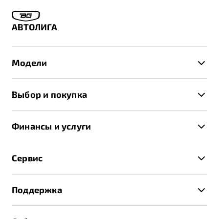
АВТОЛИГА
Модели
X50+
Выбор и покупка
S50
Автомобили в наличии
X70
Финансы и услуги
Спецпредложения и Акции
Автокредит
Записаться на тест-драйв
Сервис
Трейд-ин
Получить предложение
Записаться на сервис
Страхование
Поддержка
Руководство по эксплуатации
Расчет КАСКО
Гарантия Belgee
Техническое обслуживание